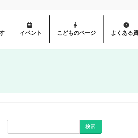
す
イベント
こどものページ
よくある
検
索: