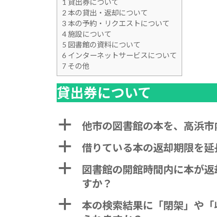
1
貸出券について
2
本の貸出・返却について
3
本の予約・リクエストについて
4
施設について
5
図書館の資料について
6
インターネットサービスについて
7
その他
貸出券について
a
他市の図書館の本を、高浜市
a
借りている本の返却期限を延
a
図書館の開館時間内に本が返
すか？
a
本の検索結果に「閉架」や「