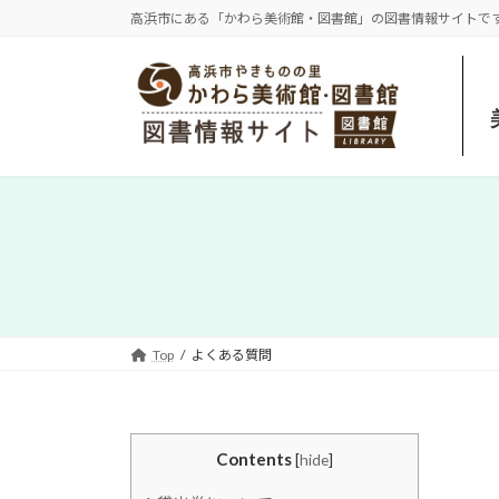
コ
ナ
高浜市にある「かわら美術館・図書館」の図書情報サイトで
ン
ビ
テ
ゲ
ン
ー
ツ
シ
へ
ョ
ス
ン
キ
に
ッ
移
プ
動
Top
よくある質問
Contents
[
hide
]