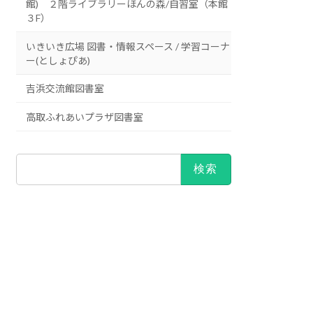
館) ２階ライブラリーほんの森/自習室（本館
３F）
いきいき広場 図書・情報スペース / 学習コーナ
ー(としょぴあ)
吉浜交流館図書室
高取ふれあいプラザ図書室
検
索: