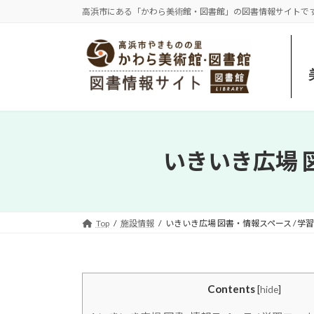
コ
ナ
高浜市にある「かわら美術館・図書館」の図書情報サイトで
ン
ビ
テ
ゲ
ン
ー
ツ
シ
へ
ョ
ス
ン
キ
に
ッ
移
いきいき広場 
プ
動
Top
施設情報
いきいき広場 図書・情報スペース / 学
Contents
[
hide
]