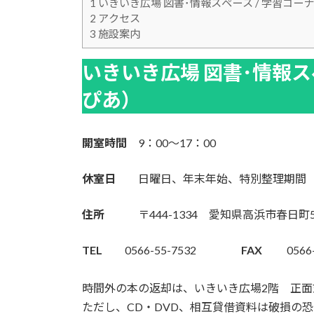
1
いきいき広場 図書･情報スペース / 学習コー
2
アクセス
3
施設案内
いきいき広場 図書･情報ス
ぴあ）
開室時間
9：00～17：00
休室日
日曜日、年末年始、特別整理期間
住所
〒444-1334 愛知県高浜市春日町5
TEL
0566-55-7532
FAX
0566-5
時間外の本の返却は、いきいき広場2階 正
ただし、CD・DVD、相互貸借資料は破損の